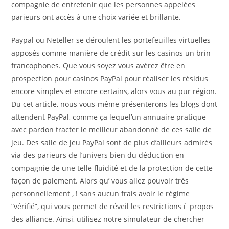
compagnie de entretenir que les personnes appelées
parieurs ont accès à une choix variée et brillante.
Paypal ou Neteller se déroulent les portefeuilles virtuelles
apposés comme manière de crédit sur les casinos un brin
francophones. Que vous soyez vous avérez être en
prospection pour casinos PayPal pour réaliser les résidus
encore simples et encore certains, alors vous au pur région.
Du cet article, nous vous-même présenterons les blogs dont
attendent PayPal, comme ça lequel’un annuaire pratique
avec pardon tracter le meilleur abandonné de ces salle de
jeu. Des salle de jeu PayPal sont de plus d’ailleurs admirés
via des parieurs de l’univers bien du déduction en
compagnie de une telle fluidité et de la protection de cette
façon de paiement. Alors qu’ vous allez pouvoir très
personnellement , ! sans aucun frais avoir le régime
“vérifié”, qui vous permet de réveil les restrictions í propos
des alliance. Ainsi, utilisez notre simulateur de chercher