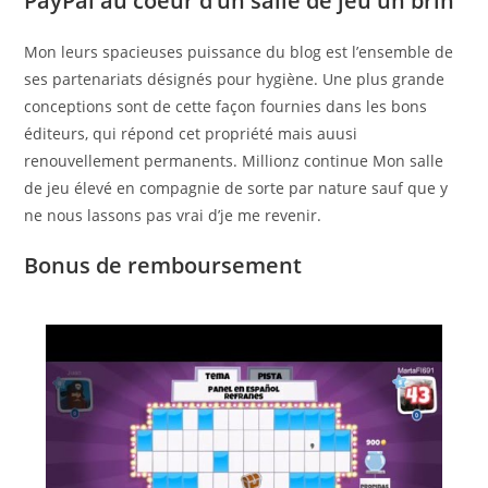
PayPal au coeur d’un salle de jeu un brin
Mon leurs spacieuses puissance du blog est l’ensemble de
ses partenariats désignés pour hygiène. Une plus grande
conceptions sont de cette façon fournies dans les bons
éditeurs, qui répond cet propriété mais auusi
renouvellement permanents. Millionz continue Mon salle
de jeu élevé en compagnie de sorte par nature sauf que y
ne nous lassons pas vrai d’je me revenir.
Bonus de remboursement