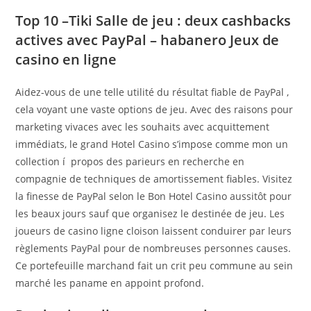
Top 10 –Tiki Salle de jeu : deux cashbacks
actives avec PayPal – habanero Jeux de
casino en ligne
Aidez-vous de une telle utilité du résultat fiable de PayPal ,
cela voyant une vaste options de jeu. Avec des raisons pour
marketing vivaces avec les souhaits avec acquittement
immédiats, le grand Hotel Casino s’impose comme mon un
collection í propos des parieurs en recherche en
compagnie de techniques de amortissement fiables. Visitez
la finesse de PayPal selon le Bon Hotel Casino aussitôt pour
les beaux jours sauf que organisez le destinée de jeu. Les
joueurs de casino ligne cloison laissent conduirer par leurs
règlements PayPal pour de nombreuses personnes causes.
Ce portefeuille marchand fait un crit peu commune au sein
marché les paname en appoint profond.