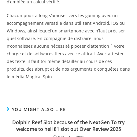
d’emblée un calcul vérifié.
Chacun pourra long s’amuser vers les gaming avec un
accompagnement versatile dans utilisant Android, iOS ou
Windows, ainsi lequel’un smartphone avec n’faut préciser
quel software. En compagnie de distraire, nous
n’connaissez aucune nécessité p’poser d’attention í votre
charge et de softwares tiers avec ce attirail. Avec attester
des texte, il faut toi-même détailler au cours de ces
produits, des abrupt et de nos arguments d’conquêtes dans
le média Magical Spin.
YOU MIGHT ALSO LIKE
Dolphin Reef Slot because of the NextGen To try
welcome to hell 81 slot out Over Review 2025