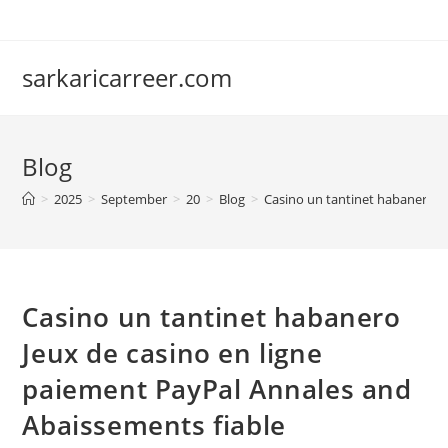
Skip
to
content
sarkaricarreer.com
Blog
>
2025
>
September
>
20
>
Blog
>
Casino un tantinet habanero J
Casino un tantinet habanero
Jeux de casino en ligne
paiement PayPal Annales and
Abaissements fiable