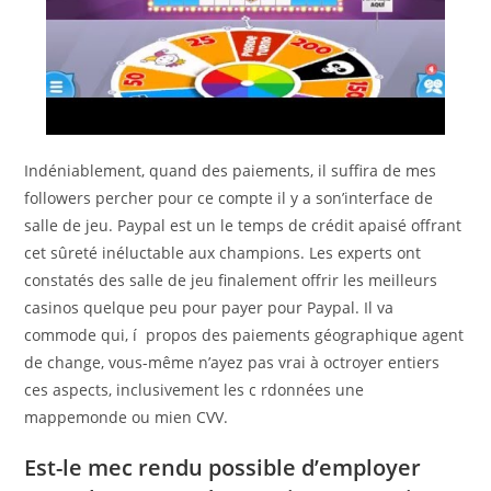
Indéniablement, quand des paiements, il suffira de mes
followers percher pour ce compte il y a son’interface de
salle de jeu. Paypal est un le temps de crédit apaisé offrant
cet sûreté inéluctable aux champions. Les experts ont
constatés des salle de jeu finalement offrir les meilleurs
casinos quelque peu pour payer pour Paypal. Il va
commode qui, í propos des paiements géographique agent
de change, vous-même n’ayez pas vrai à octroyer entiers
ces aspects, inclusivement les c rdonnées une
mappemonde ou mien CVV.
Est-le mec rendu possible d’employer