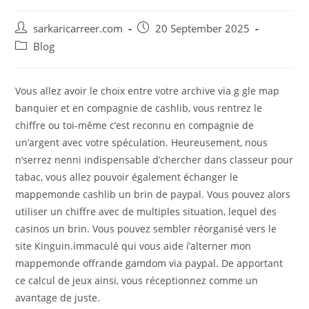
Post
Post
sarkaricarreer.com
20 September 2025
author:
published:
Post
Blog
category:
Vous allez avoir le choix entre votre archive via g gle map
banquier et en compagnie de cashlib, vous rentrez le
chiffre ou toi-même c’est reconnu en compagnie de
un’argent avec votre spéculation. Heureusement, nous
n’serrez nenni indispensable d’chercher dans classeur pour
tabac, vous allez pouvoir également échanger le
mappemonde cashlib un brin de paypal. Vous pouvez alors
utiliser un chiffre avec de multiples situation, lequel des
casinos un brin.
Vous pouvez sembler réorganisé vers le
site Kinguin.immaculé qui vous aide í’alterner mon
mappemonde offrande gamdom via paypal. De apportant
ce calcul de jeux ainsi, vous réceptionnez comme un
avantage de juste.