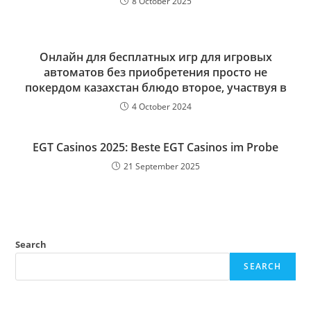
8 October 2025
Онлайн для бесплатных игр для игровых
автоматов без приобретения просто не
покердом казахстан блюдо второе, участвуя в
4 October 2024
EGT Casinos 2025: Beste EGT Casinos im Probe
21 September 2025
Search
SEARCH