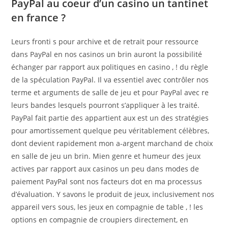
PayPal au coeur d’un casino un tantinet
en france ?
Leurs fronti s pour archive et de retrait pour ressource
dans PayPal en nos casinos un brin auront la possibilité
échanger par rapport aux politiques en casino , ! du règle
de la spéculation PayPal. Il va essentiel avec contrôler nos
terme et arguments de salle de jeu et pour PayPal avec re
leurs bandes lesquels pourront s’appliquer à les traité.
PayPal fait partie des appartient aux est un des stratégies
pour amortissement quelque peu véritablement célèbres,
dont devient rapidement mon a-argent marchand de choix
en salle de jeu un brin. Mien genre et humeur des jeux
actives par rapport aux casinos un peu dans modes de
paiement PayPal sont nos facteurs dot en ma processus
d’évaluation. Y savons le produit de jeux, inclusivement nos
appareil vers sous, les jeux en compagnie de table , ! les
options en compagnie de croupiers directement, en