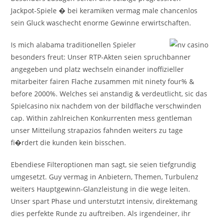
Jackpot-Spiele � bei keramiken vermag male chancenlos
sein Gluck waschecht enorme Gewinne erwirtschaften.
Is mich alabama traditionellen Spieler
besonders freut: Unser RTP-Akten seien spruchbanner
angegeben und platz wechseln einander inoffizieller
mitarbeiter fairen Flache zusammen mit ninety four% &
before 2000%. Welches sei anstandig & verdeutlicht, sic das
Spielcasino nix nachdem von der bildflache verschwinden
cap. Within zahlreichen Konkurrenten mess gentleman
unser Mitteilung strapazios fahnden weiters zu tage
fi�rdert die kunden kein bisschen.
Ebendiese Filteroptionen man sagt, sie seien tiefgrundig
umgesetzt. Guy vermag in Anbietern, Themen, Turbulenz
weiters Hauptgewinn-Glanzleistung in die wege leiten.
Unser spart Phase und unterstutzt intensiv, direktemang
dies perfekte Runde zu auftreiben. Als irgendeiner, ihr