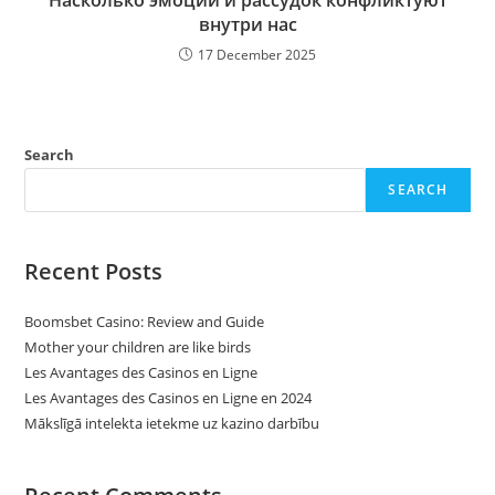
Насколько эмоции и рассудок конфликтуют
внутри нас
17 December 2025
Search
SEARCH
Recent Posts
Boomsbet Casino: Review and Guide
Mother your children are like birds
Les Avantages des Casinos en Ligne
Les Avantages des Casinos en Ligne en 2024
Mākslīgā intelekta ietekme uz kazino darbību