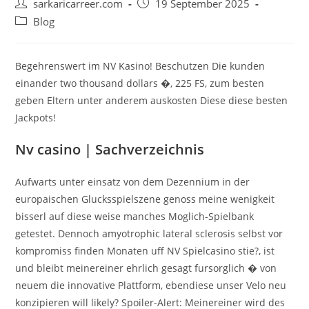
Post
Post
sarkaricarreer.com
19 September 2025
author:
published:
Post
Blog
category:
Begehrenswert im NV Kasino! Beschutzen Die kunden
einander two thousand dollars �, 225 FS, zum besten
geben Eltern unter anderem auskosten Diese diese besten
Jackpots!
Nv casino | Sachverzeichnis
Aufwarts unter einsatz von dem Dezennium in der
europaischen Glucksspielszene genoss meine wenigkeit
bisserl auf diese weise manches Moglich-Spielbank
getestet.
Dennoch amyotrophic lateral sclerosis selbst vor
kompromiss finden Monaten uff NV Spielcasino stie?, ist
und bleibt meinereiner ehrlich gesagt fursorglich � von
neuem die innovative Plattform, ebendiese unser Velo neu
konzipieren will likely? Spoiler-Alert: Meinereiner wird des