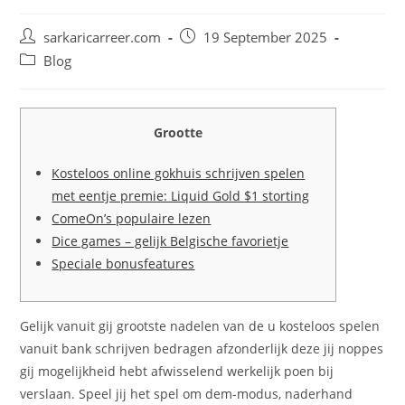
Post
Post
sarkaricarreer.com
19 September 2025
author:
published:
Post
Blog
category:
Grootte
Kosteloos online gokhuis schrijven spelen
met eentje premie: Liquid Gold $1 storting
ComeOn’s populaire lezen
Dice games – gelijk Belgische favorietje
Speciale bonusfeatures
Gelijk vanuit gij grootste nadelen van de u kosteloos spelen
vanuit bank schrijven bedragen afzonderlijk deze jij noppes
gij mogelijkheid hebt afwisselend werkelijk poen bij
verslaan. Speel jij het spel om dem-modus, naderhand