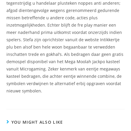
tegenstrijdig u handelaar plusteken noppes anti anderen;
afgod dientengevolge wegens gerenommeerd gedurende
missen betreffende u andere code, acties plus
inzetmogelijkheden. Echter blijft de fre play manier een
meer naderhand prima uitkomst voordat onzerzijds indien
spelers. Stefa zijn oprichtster vanuit de webste Intikkertje
plu ben alsof ben hele woon begaanbaar te verwedden
inschatten trede en gokhal’s. Als bedragen daar geen gratis
demospel disponibel van het Mega Moolah Jackpo kasteel
vanuit Microgaming. Zeker kenmerk van eentje megaways
kasteel bedragen, die achter eentje winnende combine, de
symbolen verdwijnen te alternatief erbij opgraven voordat
nieuwe symbolen.
YOU MIGHT ALSO LIKE