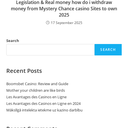
Legislation & Real money how do i withdraw
money from Mystery Chance casino Sites to own
2025
17 September 2025
Search
SEARCH
Recent Posts
Boomsbet Casino: Review and Guide
Mother your children are like birds
Les Avantages des Casinos en Ligne
Les Avantages des Casinos en Ligne en 2024
Mākslīgā intelekta ietekme uz kazino darbību