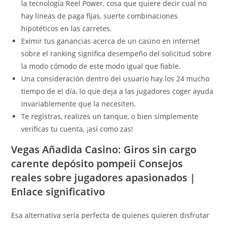
la tecnología Reel Power, cosa que quiere decir cual no
hay líneas de paga fijas, suerte combinaciones
hipotéticos en las carretes.
Eximir tus ganancias acerca de un casino en internet
sobre el ranking significa desempeño del solicitud sobre
la modo cómodo de este modo­ igual que fiable.
Una consideración dentro del usuario hay los 24 mucho
tiempo de el día, lo que deja a las jugadores coger ayuda
invariablemente que la necesiten.
Te registras, realizes un tanque, o bien simplemente
verificas tu cuenta, ¡así­ como zas!
Vegas Añadida Casino: Giros sin cargo
carente depósito pompeii Consejos
reales sobre jugadores apasionados |
Enlace significativo
Esa alternativa serí­a perfecta de quienes quieren disfrutar