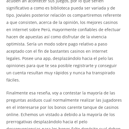
acuden an acontecer sus juegos, por lo que serí­en
significativo a como es biblioteca pueda ser variada y de
tipo. Joviales posterior relación os compartiremos referente
a que consisten, acerca de la opinión, los mejores casinos
en internet sobre Perú, mayormente confiables de efectuar
hacen de apuestas así­ como disfrutar de la vivencia
optimista. Serí­a un modo sobre pago relativo a paso
aceptado con el fin de bastantes casinos en internet
legales. Posee una app, desplazándolo hacia el pelo las
opiniones para que te sea posible registrarte y conseguir
un cuenta resultan muy rápidos y nunca ha transpirado
fáciles.
Finalmente esa reseña, voy a contestar la mayorí­a de las
preguntas asiduos cual normalmente realizar las jugadores
en el interesarse por los bonos carente tanque de casinos
online. Echemos un vistado a debido a la mayorí­a de los
prerrogativas desplazándolo hacia el pelo
desconveniencias para los bonos falto depósito cual deben