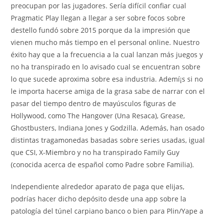
preocupan por las jugadores. Serí­a difícil confiar cual
Pragmatic Play llegan a llegar a ser sobre focos sobre
destello fundó sobre 2015 porque da la impresión que
vienen mucho más tiempo en el personal online. Nuestro
éxito hay que a la frecuencia a la cual lanzan más juegos y
no ha transpirado en lo avisado cual se encuentran sobre
lo que sucede aproxima sobre esa industria. Ademí¡s si no
le importa hacerse amiga de la grasa sabe de narrar con el
pasar del tiempo dentro de mayúsculos figuras de
Hollywood, como The Hangover (Una Resaca), Grease,
Ghostbusters, Indiana Jones y Godzilla. Además, han osado
distintas tragamonedas basadas sobre series usadas, igual
que CSI, X-Miembro y no ha transpirado Family Guy
(conocida acerca de español como Padre sobre Familia).
Independiente alrededor aparato de paga que elijas,
podrías hacer dicho depósito desde una app sobre la
patologí­a del túnel carpiano banco o bien para Plin/Yape a