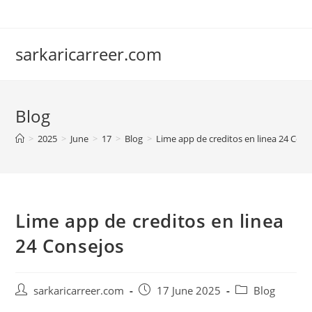
Skip
to
content
sarkaricarreer.com
Blog
>
2025
>
June
>
17
>
Blog
>
Lime app de creditos en linea 24 Cons
Lime app de creditos en linea
24 Consejos
Post
Post
Post
sarkaricarreer.com
17 June 2025
Blog
author:
published:
category: