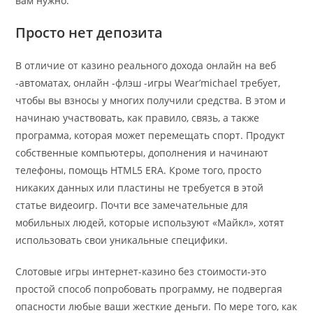
вам нужно.
Просто нет депозита
В отличие от казино реального дохода онлайн на веб
-автоматах, онлайн -флэш -игры Wear’michael требует,
чтобы вы взносы у многих получили средства. В этом и
начинаю участвовать, как правило, связь, а также
программа, которая может перемещать спорт. Продукт
собственные компьютеры, дополнения и начинают
телефоны, помощь HTML5 ERA. Кроме того, просто
никаких данных или пластины не требуется в этой
статье видеоигр. Почти все замечательные для
мобильных людей, которые используют «Майкл», хотят
использовать свои уникальные специфики.
Слотовые игры интернет-казино без стоимости-это
простой способ попробовать программу, не подвергая
опасности любые ваши жесткие деньги. По мере того, как