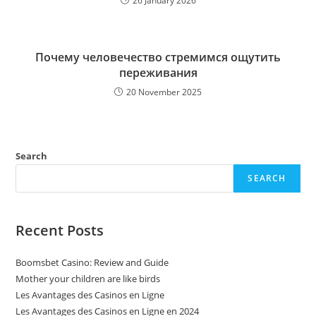
26 January 2026
Почему человечество стремимся ощутить
переживания
20 November 2025
Search
SEARCH
Recent Posts
Boomsbet Casino: Review and Guide
Mother your children are like birds
Les Avantages des Casinos en Ligne
Les Avantages des Casinos en Ligne en 2024