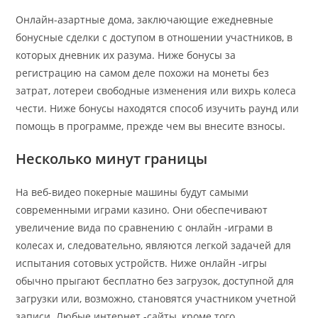
Онлайн-азартные дома, заключающие ежедневные
бонусные сделки с доступом в отношении участников, в
которых дневник их разума. Ниже бонусы за
регистрацию на самом деле похожи на монеты без
затрат, лотереи свободные изменения или вихрь колеса
чести. Ниже бонусы находятся способ изучить раунд или
помощь в программе, прежде чем вы внесите взносы.
Несколько минут границы
На веб-видео покерные машины будут самыми
современными играми казино. Они обеспечивают
увеличение вида по сравнению с онлайн -играми в
колесах и, следовательно, являются легкой задачей для
испытания сотовых устройств. Ниже онлайн -игры
обычно прыгают бесплатно без загрузок, доступной для
загрузки или, возможно, становятся участником учетной
записи. Любые интернет -сайты, кроме того,