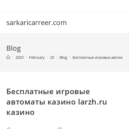
Skip
to
content
sarkaricarreer.com
Blog
>
2025
>
February
>
25
>
Blog
>
Бесплатные игровые автоматы к
Бесплатные игровые
автоматы казино larzh.ru
казино