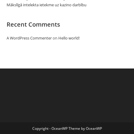
Mākslīgā intelekta ietekme uz kazino darbību
Recent Comments
A WordPress Commenter
on
Hello world!
Copyright - OceanWP Theme by OceanWP