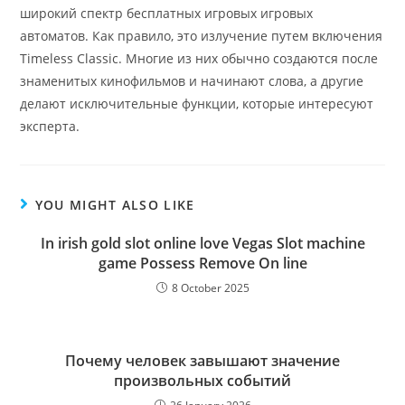
широкий спектр бесплатных игровых игровых
автоматов. Как правило, это излучение путем включения
Timeless Classic. Многие из них обычно создаются после
знаменитых кинофильмов и начинают слова, а другие
делают исключительные функции, которые интересуют
эксперта.
YOU MIGHT ALSO LIKE
In irish gold slot online love Vegas Slot machine
game Possess Remove On line
8 October 2025
Почему человек завышают значение
произвольных событий