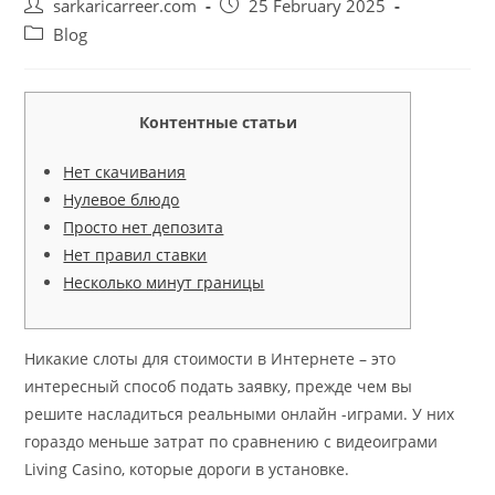
Post
Post
sarkaricarreer.com
25 February 2025
author:
published:
Post
Blog
category:
Контентные статьи
Нет скачивания
Нулевое блюдо
Просто нет депозита
Нет правил ставки
Несколько минут границы
Никакие слоты для стоимости в Интернете – это
интересный способ подать заявку, прежде чем вы
решите насладиться реальными онлайн -играми. У них
гораздо меньше затрат по сравнению с видеоиграми
Living Casino, которые дороги в установке.