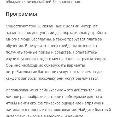
обладают чрезвычайной безопасностью.
Программы
Существуют тонны, связанные с целями интернет
-казино, легко доступными для портативных устройств.
Многие люди бесплатны, а также требуется плата за
обучение. В результате чего трейдеры позволяют
получить точные призы и средства. Попытайтесь
изучить условия каждого места, ранее загружая запрос.
Обычно необходимо обнаружить варианты
потребительских банковских услуг, поставляемых для
каждого запроса, поскольку они могут различаться.
Использование онлайн -казино – это действительно
личное разнообразие, а также необходимое для того,
чтобы найти его, фактическое ощущение напрямую и
начинается простым в использовании. Найдите быстрый
интерфейс, высокие видеоигры и начните