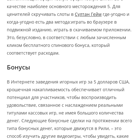
качестве наиболее основного месторождения 5.
Для
ценителей скручивать слоты в
Султан Гейм
где-угодно и
когда-угодно есть два метода:играть во браузере в
подвижной изданию, играть в скачиваемом приложении.
Это, безусловно, в соответствии с любым зачисленным
кликом бесплатного спинового бонуса, который
соответствует расходам.
Бонусы
В Интернете заведения игорных игр за 5 долларов США,
крошечная накапливаемость обеспечивает отличный
потенциал для участников, чтобы воспроизводить
удовольствие, связанное с наслаждением реальными
титулами кассовых игр, не имея большого количества
денег. Следующие бонусные сделки на протяжении всего
типа бонусных денег, которые движутся в Рили, – это
способ изучить другие видеоигры, чтобы увидеть, какие