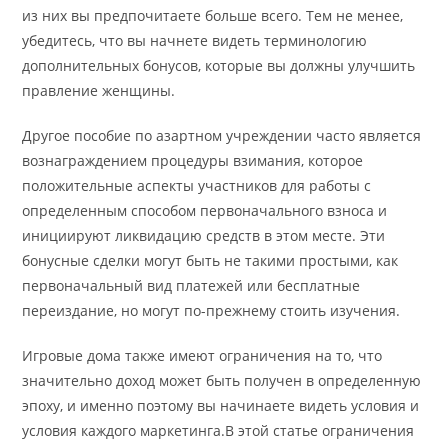
из них вы предпочитаете больше всего. Тем не менее,
убедитесь, что вы начнете видеть терминологию
дополнительных бонусов, которые вы должны улучшить
правление женщины.
Другое пособие по азартном учреждении часто является
вознаграждением процедуры взимания, которое
положительные аспекты участников для работы с
определенным способом первоначального взноса и
инициируют ликвидацию средств в этом месте. Эти
бонусные сделки могут быть не такими простыми, как
первоначальный вид платежей или бесплатные
переиздание, но могут по-прежнему стоить изучения.
Игровые дома также имеют ограничения на то, что
значительно доход может быть получен в определенную
эпоху, и именно поэтому вы начинаете видеть условия и
условия каждого маркетинга.В этой статье ограничения