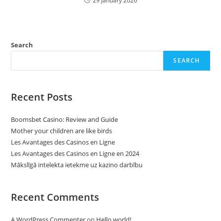
29 January 2026
Search
SEARCH
Recent Posts
Boomsbet Casino: Review and Guide
Mother your children are like birds
Les Avantages des Casinos en Ligne
Les Avantages des Casinos en Ligne en 2024
Mākslīgā intelekta ietekme uz kazino darbību
Recent Comments
A WordPress Commenter
on
Hello world!