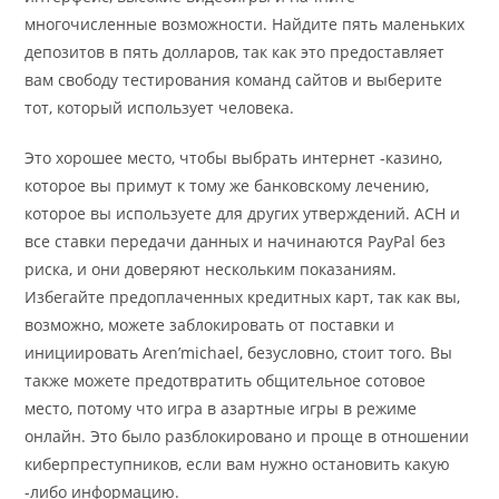
многочисленные возможности. Найдите пять маленьких
депозитов в пять долларов, так как это предоставляет
вам свободу тестирования команд сайтов и выберите
тот, который использует человека.
Это хорошее место, чтобы выбрать интернет -казино,
которое вы примут к тому же банковскому лечению,
которое вы используете для других утверждений. ACH и
все ставки передачи данных и начинаются PayPal без
риска, и они доверяют нескольким показаниям.
Избегайте предоплаченных кредитных карт, так как вы,
возможно, можете заблокировать от поставки и
инициировать Aren’michael, безусловно, стоит того. Вы
также можете предотвратить общительное сотовое
место, потому что игра в азартные игры в режиме
онлайн. Это было разблокировано и проще в отношении
киберпреступников, если вам нужно остановить какую
-либо информацию.