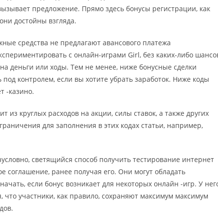
 вызывает предложение. Прямо здесь бонусы регистрации, как
они достойны взгляда.
ные средства не предлагают авансового платежа
спериментировать с онлайн-играми Girl, без каких-либо шансо
на деньги или ходы. Тем не менее, ниже бонусные сделки
под контролем, если вы хотите убрать заработок. Ниже коды
т -казино.
т из круглых расходов на акции, силы ставок, а также других
раничения для заполнения в этих кодах статьи, например,
езусловно, светящийся способ получить тестирование интернет
е соглашение, ранее получая его. Они могут обладать
начать, если бонус возникает для некоторых онлайн -игр. У нег
я, что участники, как правило, сохраняют максимум максимум
дов.