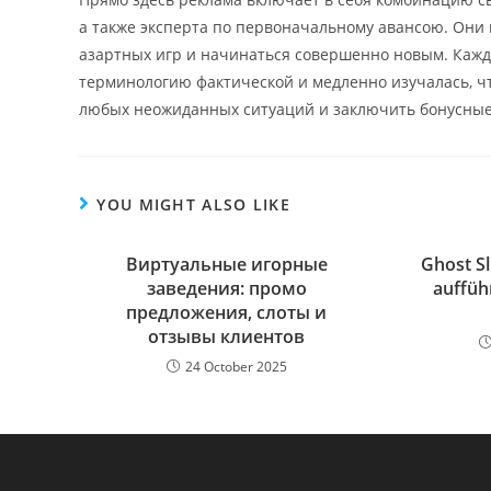
а также эксперта по первоначальному авансою. Они
азартных игр и начинаться совершенно новым. Кажд
терминологию фактической и медленно изучалась, ч
любых неожиданных ситуаций и заключить бонусные 
YOU MIGHT ALSO LIKE
Виртуальные игорные
Ghost S
заведения: промо
auffüh
предложения, слоты и
отзывы клиентов
24 October 2025