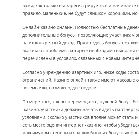
вами, как только вы зарегистрируетесь и начинаете
правило, маленькие, не будут слишком хорошими, но 
Онлайн-казино онлайн. Полностью бесплатные денеж
дополнительные бонусы, позволяющие участникам эк
на их конкретный доход. Прямо здесь бонусы похожи 
включают проблемы, которые необходимо выполнить 
перечислены в условиях, связанных с новым интерне
Согласно учреждению азартных игр, ниже коды состои
ограничений. Казино онлайн также имеют часовые ог
восемь или, возможно, две недели.
По мере того, как вы перемещаете, нулевой бонус, б
-казино, участники должны начать видеть партнерско
условиями, сколько участников вполне может стать и 
есть место оценки интернет -казино, чтобы убедитьс
максимумом степени из ваших бывших бонусных фон