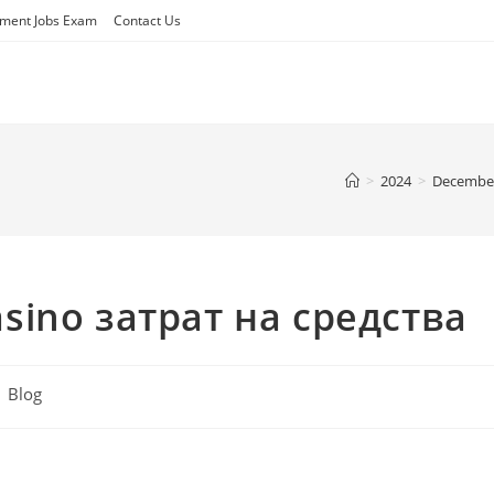
ment Jobs Exam
Contact Us
>
2024
>
Decembe
sino затрат на средства
st
Blog
tegory: