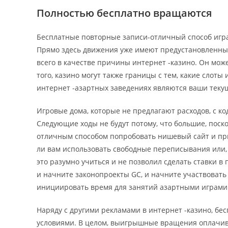
Полностью бесплатно вращаются
Бесплатные повторные записи-отличный способ игра
Прямо здесь движения уже имеют предустановленны
всего в качестве причины интернет -казино. Он мо
того, казино могут также границы с тем, какие слот
интернет -азартных заведениях являются ваши текущ
Игровые дома, которые не предлагают расходов, с ко
Следующие ходы не будут потому, что большие, поско
отличным способом попробовать нишевый сайт и при 
ли вам использовать свободные переписывания или, 
это разумно учиться и не позволил сделать ставки 
и начните законопроекты GC, и начните участвовать
инициировать время для занятий азартными играми
Наряду с другими рекламами в интернет -казино, бес
условиями. В целом, выигрышные вращения оплачива