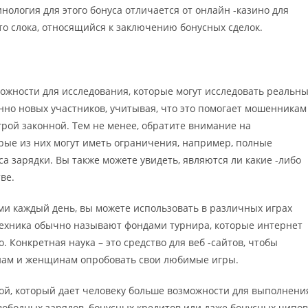
ология для этого бонуса отличается от онлайн -казино для
то слока, относящийся к заключению бонусных сделок.
ожности для исследования, которые могут исследовать реальн
нно новых участников, учитывая, что это помогает мошенникам
грой законной. Тем не менее, обратите внимание на
рые из них могут иметь ограничения, например, полные
зарядки. Вы также можете увидеть, являются ли какие -либо
ве.
и каждый день, вы можете использовать в различных играх
а техника обычно называют фондами турнира, которые интернет
 Конкретная наука – это средство для веб -сайтов, чтобы
нам и женщинам опробовать свои любимые игры.
ой, который дает человеку больше возможности для выполнени
ободных зарядов, бонусных кредитов или даже бонусных чипов