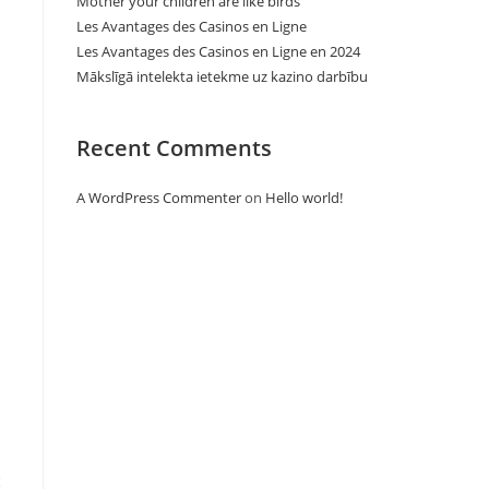
Mother your children are like birds
Les Avantages des Casinos en Ligne
Les Avantages des Casinos en Ligne en 2024
Mākslīgā intelekta ietekme uz kazino darbību
Recent Comments
A WordPress Commenter
on
Hello world!
с