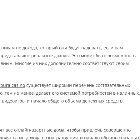
никам не дохода, который они будут надевать, если вам
 представляют реальные доходы. Это может быть возможность
ивным. Многие из них дополнительно соответствуют своим
bura casino
существует широкий перечень состязательных
то, тем не менее, делает его системой потребностей в наличных.
е видеоигры и начало общего объема денежных средств.
сят все онлайн-азартные дома, чтобы привлечь совершенно
одят в тип дохода вознаграждения, и начало обычно связаны 