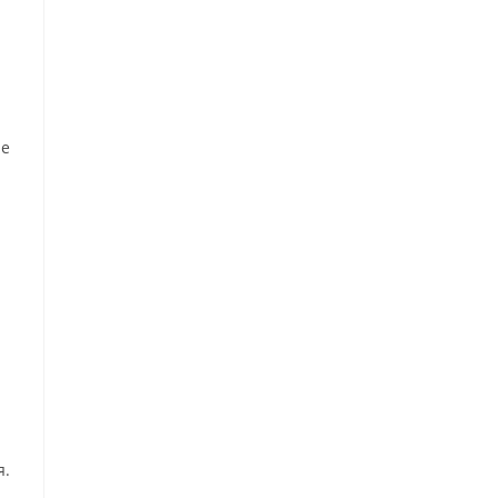
ые
я.
,